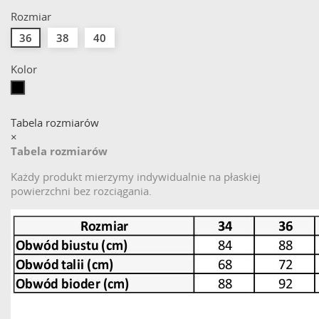
Rozmiar
36
38
40
Kolor
Czarny
Tabela rozmiarów
×
Tabela rozmiarów
Każdy produkt mierzymy indywidualnie na płaskiej
powierzchni bez rozciągania.